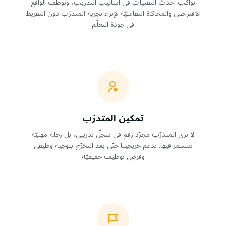
نواكب أحدث التقنيات في أساليب التدريب، ونوظّف الواقع
الافتراضي والمحاكاة التفاعليّة لإثراء تجربة المتدرّب دون التفريط
في جودة التعلّم
تمكين المتدرّب
لا نرى المتدرّب مجرّد رقم في سجلّ تدريبي، بل رحلة مهنيّة
نستثمر فيها. ندعم خريجينا حتّى بعد التخرّج بتوجيه وظيفي
وفرص توظيف حقيقيّة