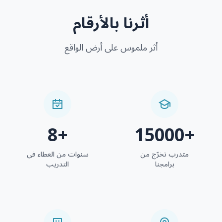
أثرنا بالأرقام
أثر ملموس على أرض الواقع
8+
15000+
متدرب تخرّج من
سنوات من العطاء في
برامجنا
التدريب